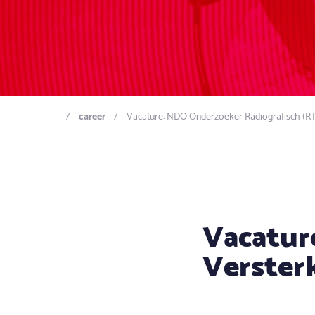
career
Vacature: NDO Onderzoeker Radiografisch (RT
Vacatur
Verster