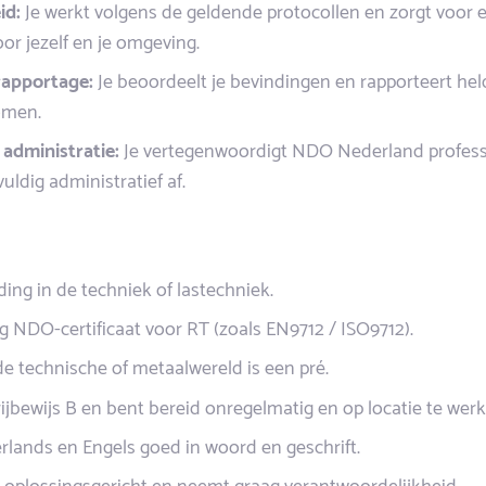
id:
Je werkt volgens de geldende protocollen en zorgt voor e
r jezelf en je omgeving.
rapportage:
Je beoordeelt je bevindingen en rapporteert held
omen.
administratie:
Je vertegenwoordigt NDO Nederland professi
ldig administratief af.
ding in de techniek of lastechniek.
ig NDO-certificaat voor RT (zoals EN9712 / ISO9712).
de technische of metaalwereld is een pré.
rijbewijs B en bent bereid onregelmatig en op locatie te werk
rlands en Engels goed in woord en geschrift.
g, oplossingsgericht en neemt graag verantwoordelijkheid.