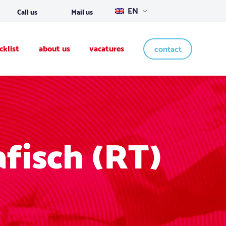
EN
Call us
Mail us
cklist
about us
vacatures
contact
fisch (RT)