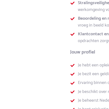
Stralingsveilighe
werkomgeving voo
Beoordeling en 
vroeg in beeld k
Klantcontact en 
opdrachten zorgvu
Jouw profiel
Je hebt een oplei
Je bezit een geld
Ervaring binnen 
Je beschikt over 
Je beheerst Nede
Je bent reislusti