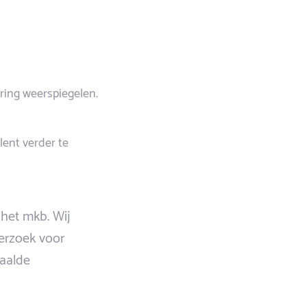
ering weerspiegelen.
lent verder te
 het mkb. Wij
derzoek voor
haalde