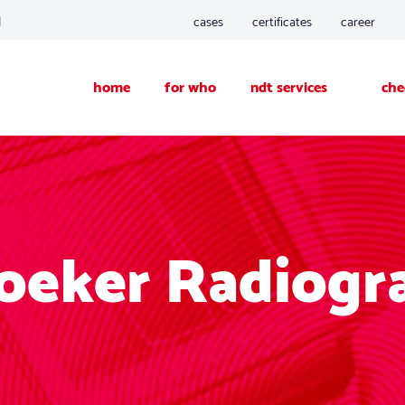
d
cases
certificates
career
home
for who
ndt services
che
eker Radiogra