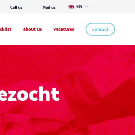
EN
Call us
Mail us
cklist
about us
vacatures
contact
ezocht