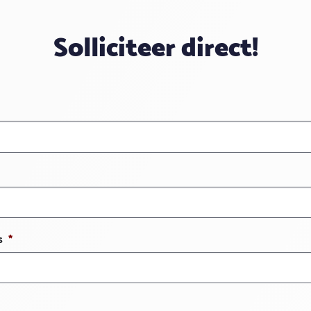
Solliciteer direct!
s
*