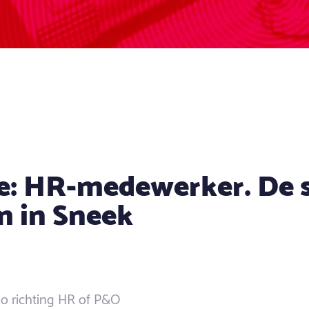
e: HR-medewerker. De s
m in Sneek
 richting HR of P&O