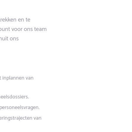
trekken en te
punt voor ons team
nuit ons
et inplannen van
neelsdossiers.
 personeelsvragen.
eringstrajecten van