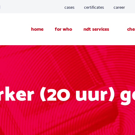
d
cases
certificates
career
home
for who
ndt services
che
er (20 uur) g