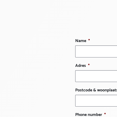
Name
*
Adres
*
Postcode & woonplaat
Phone number
*