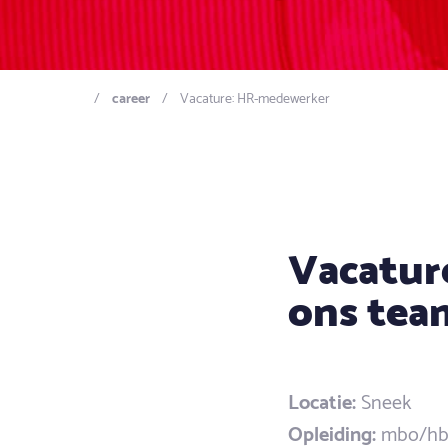
career
Vacature: HR-medewerker
Vacatur
ons tea
Locatie:
Sneek
Opleiding:
mbo/hbo