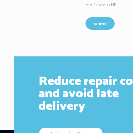
Max. file size: 10 MB.
Reduce repair co
and avoid late
delivery
get a free checklist here