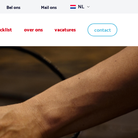
NL
Bel ons
Mail ons
cklist
over ons
vacatures
contact