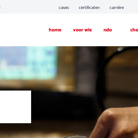
d
cases
certificaten
carrière
home
voor wie
ndo
che