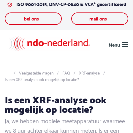
ISO 9001-2015, DNV-CP-0640 & VCA* gecertificeerd
Ga naar de inhoud
bel ons
mail ons
Menu
Veelgestelde vragen
FAQ
XRF-analyse
Is een XRF-analyse ook mogelijk op locatie?
Is een XRF-analyse ook
mogelijk op locatie?
Ja, we hebben mobiele meetapparatuur waarmee
we 8 uur achter elkaar kunnen meten. Is er een