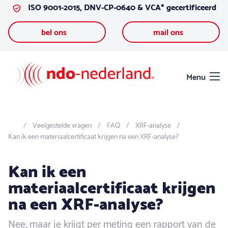
ISO 9001-2015, DNV-CP-0640 & VCA* gecertificeerd
Ga naar de inhoud
bel ons
mail ons
Menu
Veelgestelde vragen
FAQ
XRF-analyse
Kan ik een materiaalcertificaat krijgen na een XRF-analyse?
Kan ik een
materiaalcertificaat krijgen
na een XRF-analyse?
Nee, maar je krijgt per meting een rapport van de